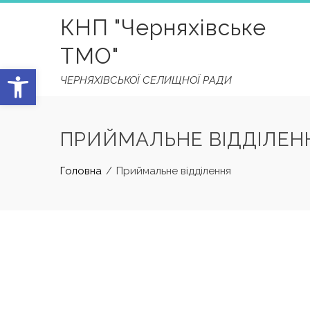
Skip
КНП "Черняхівське
to
content
ТМО"
Відкрити Панель інструментів
ЧЕРНЯХІВСЬКОЇ СЕЛИЩНОЇ РАДИ
ПРИЙМАЛЬНЕ ВІДДІЛЕН
Головна
Приймальне відділення