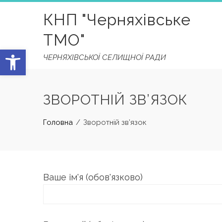
Skip
КНП "Черняхівське
to
content
ТМО"
Відкрити Панель інструментів
ЧЕРНЯХІВСЬКОЇ СЕЛИЩНОЇ РАДИ
ЗВОРОТНІЙ ЗВ’ЯЗОК
Головна
Зворотній зв’язок
Ваше ім'я (обов'язково)
Please leave this field empty.