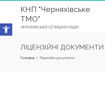
Skip
КНП "Черняхівське
to
content
ТМО"
Відкрити Панель інструментів
ЧЕРНЯХІВСЬКОЇ СЕЛИЩНОЇ РАДИ
ЛІЦЕНЗІЙНІ ДОКУМЕНТИ
Головна
Ліцензійні документи