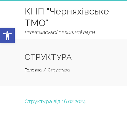
Skip
КНП "Черняхівське
to
content
ТМО"
Відкрити Панель інструментів
ЧЕРНЯХІВСЬКОЇ СЕЛИЩНОЇ РАДИ
СТРУКТУРА
Головна
Структура
Структура від 16.02.2024