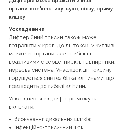
Дифтерія може вражати й інші
органи: кон’юнктиву, вухо, піхву, пряму
кишку.
Ускладнення
Дифтерійний токсин також може
потрапити у кров. До дії токсину чутливі
майже всі органи, але найбільш
вразливими є серце, нирки, наднирники,
нервова система. Унаслідок дії токсину
порушується синтез білка клітинами, що
призводить до гибелі клітини.
Ускладнення від дифтерії можуть
включати:
блокування дихальних шляхів;
інфекційно-токсичний шок;