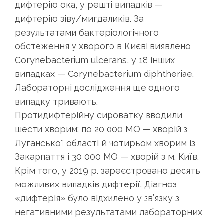
дифтерію ока, у решті випадків —
дифтерію зіву/мигдаликів. За
результатами бактеріологічного
обстеження у хворого в Києві виявлено
Corynebacterium ulcerans, у 18 інших
випадках — Corynebacterium diphtheriae.
Лабораторні дослідження ще одного
випадку тривають.
Протидифтерійну сироватку вводили
шести хворим: по 20 000 МО — хворій з
Луганської області й чотирьом хворим із
Закарпаття і 30 000 МО — хворій з м. Київ.
Крім того, у 2019 р. зареєстровано десять
можливих випадків дифтерії. Діагноз
«дифтерія» було відхилено у зв’язку з
негативними результатами лабораторних