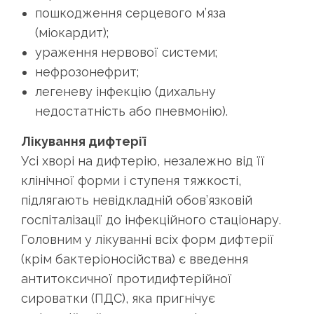
пошкодження серцевого м’яза
(міокардит);
ураження нервової системи;
нефрозонефрит;
легеневу інфекцію (дихальну
недостатність або пневмонію).
Лікування дифтерії
Усі хворі на дифтерію, незалежно від її
клінічної форми і ступеня тяжкості,
підлягають невідкладній обов’язковій
госпіталізації до інфекційного стаціонару.
Головним у лікуванні всіх форм дифтерії
(крім бактеріоносійства) є введення
антитоксичної протидифтерійної
сироватки (ПДС), яка пригнічує