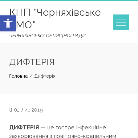
Skip
КНП "Черняхівське
to
Відкрити Панель інструментів
content
ТМО"
ЧЕРНЯХІВСЬКОЇ СЕЛИЩНОЇ РАДИ
ДИФТЕРІЯ
Головна
Дифтерія
01
Лис 2019
ДИФТЕРІЯ
— це гостре інфекційне
захворювання з повітряно-крапельним