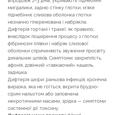
впродовж 2–3 днів, укривають піднебінні
мигдалики, задню стінку глотки, м’яке
піднебіння; слизова оболонка глотки
незначно гіперемована і набрякла.
Дифтерія гортані і трахеї: як правило,
внаслідок поширення процесу з глотки;
фібринозні плівки і набряк слизової
оболонки спричиняють звуження просвіту
дихальних шляхів. Симптоми: захриплість,
афонія, дзвінкий «гавкаючий» кашель,
задишка.
Дифтерія шкіри: раньова інфекція; хронічна
виразка, яка не гоїться, вкрита брудно-
сірим нальотом або заповнена
некротичними масами, зрідка — симптоми
системної дії токсину.