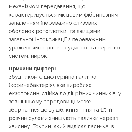
механізмом передавання, що
характеризується місцевим фібринозним
запаленням (переважно слизових
оболонок ротоглотки) та явищами
загальної інтоксикації з переважним
ураженням серцево-судинної та нервової
систем, нирок.
Причини дифтерії
Збудником є дифтерійна паличка
(коринебактерія), яка виробляє
екзотоксин, стійка до дії різних чинників, у
зовнішньому середовищі може
зберігатися до 15 діб; кип’ятіння та 1%-й
розчин сулеми знищують палички через 1
хвилину. Токсин, який виділяє паличка, в