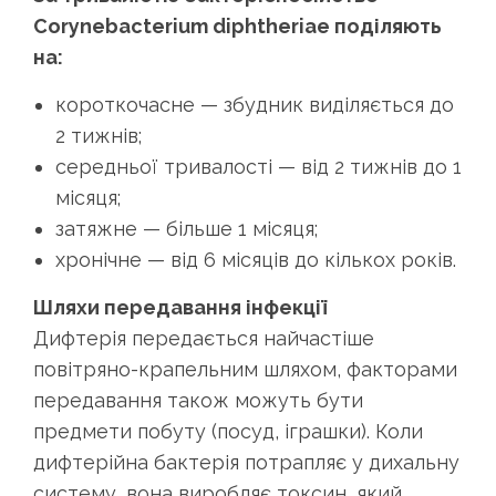
Corynebacterium diphtheriae поділяють
на:
короткочасне — збудник виділяється до
2 тижнів;
середньої тривалості — від 2 тижнів до 1
місяця;
затяжне — більше 1 місяця;
хронічне — від 6 місяців до кількох років.
Шляхи передавання інфекції
Дифтерія передається найчастіше
повітряно-крапельним шляхом, факторами
передавання також можуть бути
предмети побуту (посуд, іграшки). Коли
дифтерійна бактерія потрапляє у дихальну
систему, вона виробляє токсин, який