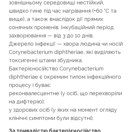
зовнішньому середовищі нестійкий,
швидко гине під час нагрівання (+60 °С та
вище), а також внаслідок дії прямих
сонячних променів. Інкубаційний період
захворювання — від 3 до 10 днів.
Джерело інфекції — хвора людина чи носій
Corynebacterium diphtheriae, які виділяють
токсигенні штами збудника.
Бактерієносійство Corynebacterium
diphtheriae є окремим типом інфекційного
процесу і буває:
реконвалесцентне (у осіб, що перехворіли
на дифтерію);
у здорових осіб (у яких на момент огляду
клінічні симптоми були відсутні).
За тривалістю бактерієносійство