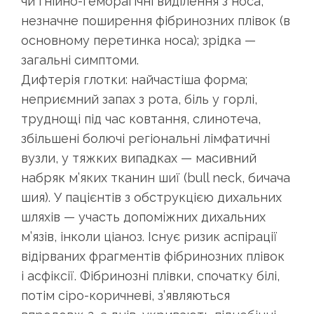
чи гнійно-геморагічні виділення з носа,
незначне поширення фібринозних плівок (в
основному перетинка носа); зрідка —
загальні симптоми.
Дифтерія глотки: найчастіша форма;
неприємний запах з рота, біль у горлі,
труднощі під час ковтання, слинотеча,
збільшені болючі регіональні лімфатичні
вузли, у тяжких випадках — масивний
набряк м’яких тканин шиї (bull neck, бичача
шия). У пацієнтів з обструкцією дихальних
шляхів — участь допоміжних дихальних
м’язів, інколи ціаноз. Існує ризик аспірації
відірваних фрагментів фібринозних плівок
і асфіксії. Фібринозні плівки, спочатку білі,
потім сіро-коричневі, з’являються