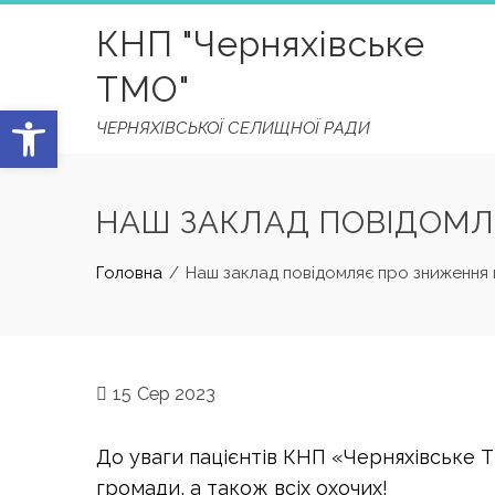
Skip
КНП "Черняхівське
to
content
ТМО"
Відкрити Панель інструментів
ЧЕРНЯХІВСЬКОЇ СЕЛИЩНОЇ РАДИ
НАШ ЗАКЛАД ПОВІДОМЛ
Головна
Наш заклад повідомляє про зниження ц
15
Сер 2023
До уваги пацієнтів КНП «Черняхівське 
громади, а також всіх охочих!