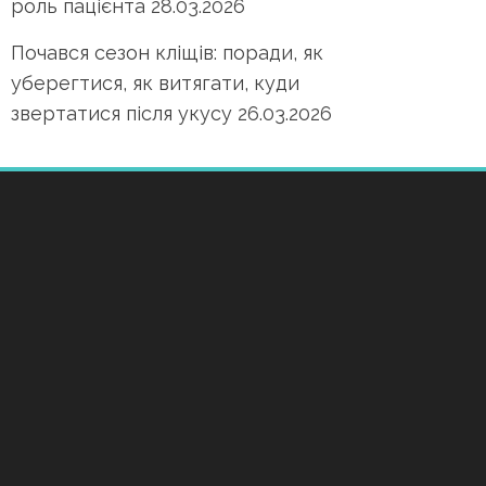
роль пацієнта
28.03.2026
Почався сезон кліщів: поради, як
уберегтися, як витягати, куди
звертатися після укусу
26.03.2026