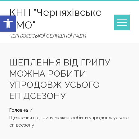
Skip
КНП "Черняхівське
to
Відкрити Панель інструментів
content
ТМО"
ЧЕРНЯХІВСЬКОЇ СЕЛИЩНОЇ РАДИ
ЩЕПЛЕННЯ ВІД ГРИПУ
МОЖНА РОБИТИ
УПРОДОВЖ УСЬОГО
ЕПІДСЕЗОНУ
Головна
Щеплення від грипу можна робити упродовж усього
епідсезону